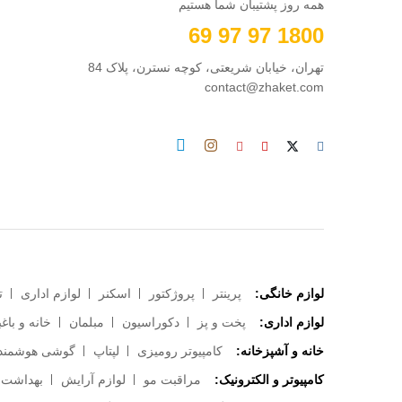
همه روز پشتیبان شما هستیم
1800 97 97 69
تهران، خیابان شریعتی، کوچه نسترن، پلاک 84
contact@zhaket.com
لوازم خانگی:
پرینتر
پروژکتور
اسکنر
لوازم اداری
ت
لوازم اداری:
پخت و پز
دکوراسیون
مبلمان
خانه و باغب
خانه و آشپزخانه:
کامپیوتر رومیزی
لپتاپ
گوشی هوشمند
کامپیوتر و الکترونیک:
مراقبت مو
لوازم آرایش
بهداشت 