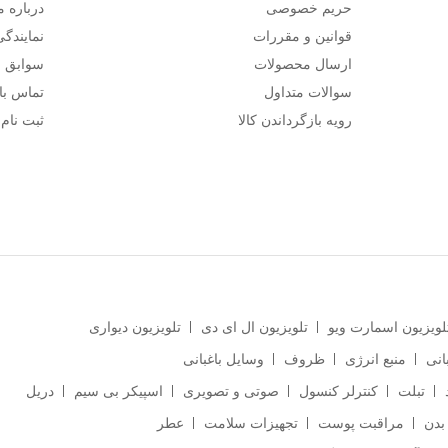
حریم خصوصی
درباره م
قوانین و مقررات
نمایندگی
ارسال محصولات
سوابق م
سوالات متداول
تماس با 
رویه بازگرداندن کالا
ثبت نام
لویزیون اسمارت ویو
تلویزیون ال ای دی
تلویزیون دیواری
انی
منبع انرژی
ظروف
وسایل باغبانی
تبلت
کنترلر کنسول
صوتی و تصویری
اسپیکر بی سیم
دریل
بدن
مراقبت پوست
تجهیزات سلامت
عطر